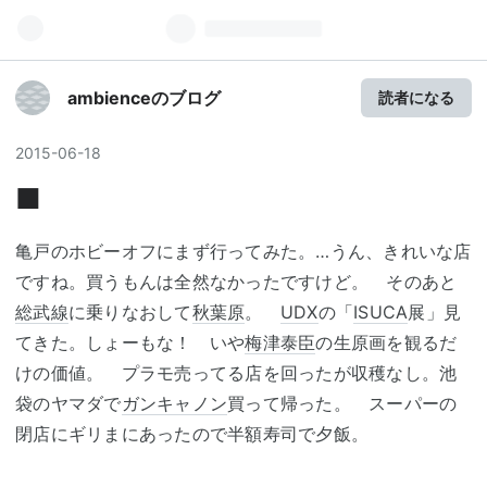
ambienceのブログ
読者になる
2015
-
06
-
18
■
亀戸のホビーオフにまず行ってみた。…うん、きれいな店
ですね。買うもんは全然なかったですけど。 そのあと
総武線
に乗りなおして
秋葉原
。
UDX
の「
ISUCA
展」見
てきた。しょーもな！ いや
梅津泰臣
の生原画を観るだ
けの価値。 プラモ売ってる店を回ったが収穫なし。池
袋のヤマダで
ガンキャノン
買って帰った。 スーパーの
閉店にギリまにあったので半額寿司で夕飯。