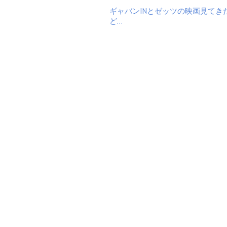
ギャバンINとゼッツの映画見てき
ど…