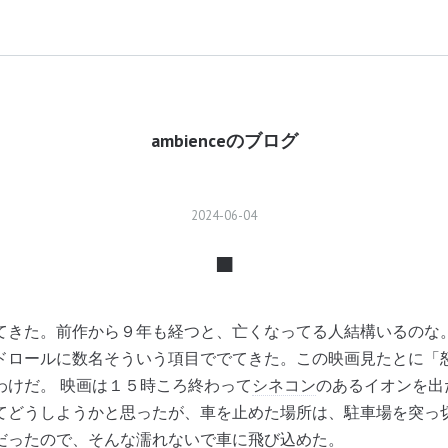
ambienceのブログ
2024
-
06
-
04
■
てきた。前作から９年も経つと、亡くなってる人結構いるのな
ドロールに数名そういう項目ででてきた。この映画見たとに「
わけだ。 映画は１５時ころ終わって
シネコン
のあるイオンを
てどうしようかと思ったが、車を止めた場所は、駐車場を突っ
だったので、そんな濡れないで車に飛び込めた。