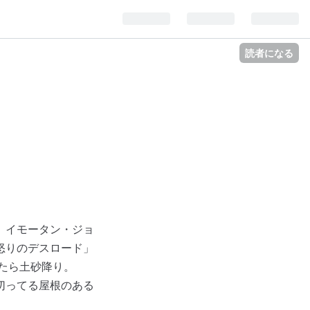
読者になる
。イモータン・ジョ
怒りのデスロード」
出たら土砂降り。
切ってる屋根のある